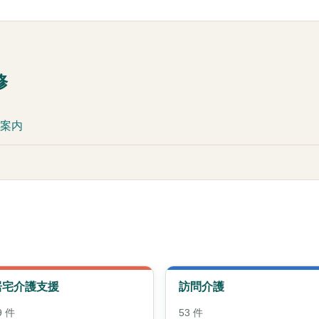
修
ご案内
居宅介護支援
訪問介護
9 件
53 件