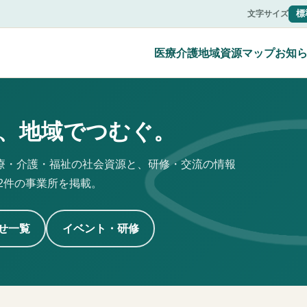
標
文字サイズ
医療介護地域資源マップ
お知
、
地域でつむぐ。
療・介護・福祉の社会資源と、研修・交流の情報
22件の事業所を掲載。
せ一覧
イベント・研修